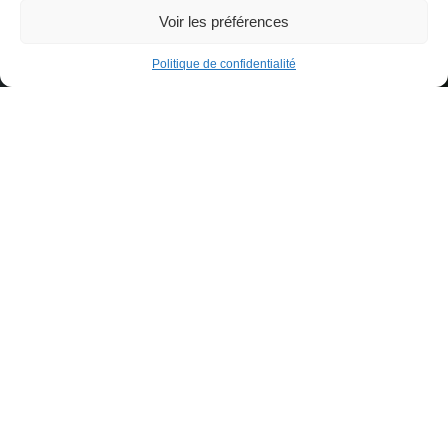
Voir les préférences
Politique de confidentialité
Réservez votre prochaine Aventure
INFO PARC 2026
Bien le bonjour !!
​L’ensemble de nos activités sont ouvertes
tous les jours à partir du samedi 04 Juillet
jusqu’au 31 Août de 10h à 19h.